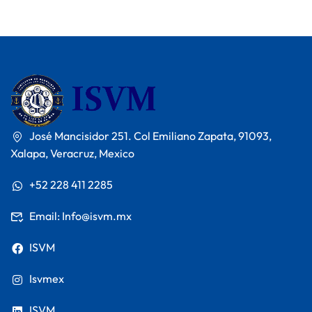
José Mancisidor 251. Col Emiliano Zapata, 91093,
Xalapa, Veracruz, Mexico
+52 228 411 2285
Email: Info@isvm.mx
ISVM
Isvmex
ISVM